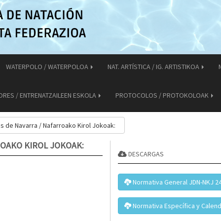
WATERPOLO / WATERPOLOA
NAT. ARTÍSTICA / IG. ARTISTIKOA
ORES / ENTRENATZAILEEN ESKOLA
PROTOCOLOS / PROTOKOLOAK
 de Navarra / Nafarroako Kirol Jokoak:
ROAKO KIROL JOKOAK:
DESCARGAS
Normativa General JDN-NKJ 2
Normativa Específica y Calen