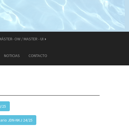
MÁSTER- OW / MASTER - UI
NOTICIAS
CONTACTO
4/25
dario JDN-NKJ 24/25