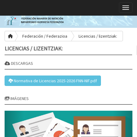
Toggle
Federación / Federazioa
Licencias / lizentziak:
LICENCIAS / LIZENTZIAK:
DESCARGAS
Normativa de Licencias 2025-2026 FNN-NIF.pdf
IMÁGENES