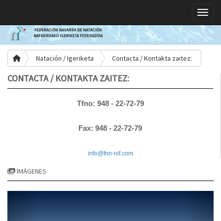
Toggle
Natación / Igeriketa
Contacta / Kontakta zaitez:
CONTACTA / KONTAKTA ZAITEZ:
Tfno: 948 - 22-72-79
Fax: 948 - 22-72-79
info@fnn-nif.co
m
IMÁGENES