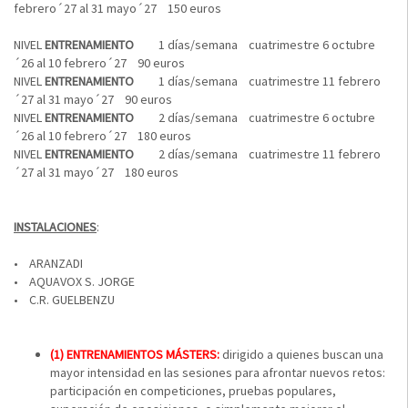
febrero´27 al 31 mayo´27 150 euros
NIVEL
ENTRENAMIENTO
1 días/semana cuatrimestre 6 octubre
´26 al 10 febrero´27 90 euros
NIVEL
ENTRENAMIENTO
1 días/semana cuatrimestre 11 febrero
´27 al 31 mayo´27 90 euros
NIVEL
ENTRENAMIENTO
2 días/semana cuatrimestre 6 octubre
´26 al 10 febrero´27 180 euros
NIVEL
ENTRENAMIENTO
2 días/semana cuatrimestre 11 febrero
´27 al 31 mayo´27 180 euros
INSTALACIONES
:
• ARANZADI
• AQUAVOX S. JORGE
• C.R. GUELBENZU
(1) ENTRENAMIENTOS MÁSTERS:
dirigido a quienes buscan una
mayor intensidad en las sesiones para afrontar nuevos retos:
participación en competiciones, pruebas populares,