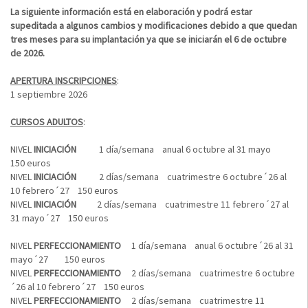
La siguiente información está en elaboración y podrá estar
supeditada a algunos cambios y modificaciones debido a que quedan
tres meses para su implantación ya que se iniciarán el 6 de octubre
de 2026.
APERTURA INSCRIPCIONES
:
1 septiembre 2026
CURSOS ADULTOS
:
NIVEL
INICIACIÓN
1 día/semana anual 6 octubre al 31 mayo
150 euros
NIVEL
INICIACIÓN
2 días/semana cuatrimestre 6 octubre´26 al
10 febrero´27 150 euros
NIVEL
INICIACIÓN
2 días/semana cuatrimestre 11 febrero´27 al
31 mayo´27 150 euros
NIVEL
PERFECCIONAMIENTO
1 día/semana anual 6 octubre´26 al 31
mayo´27 150 euros
NIVEL
PERFECCIONAMIENTO
2 días/semana cuatrimestre 6 octubre
´26 al 10 febrero´27 150 euros
NIVEL
PERFECCIONAMIENTO
2 días/semana cuatrimestre 11